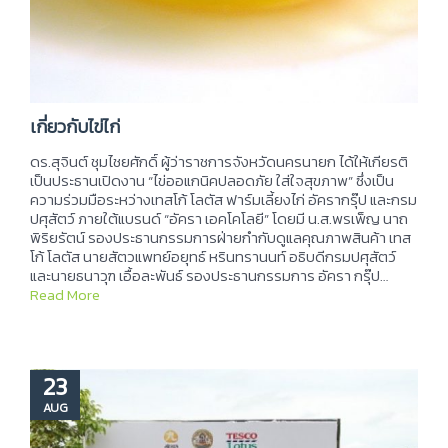
เกี่ยวกับไข่ไก่
ดร.สุจินต์ ชุมไชยศักดิ์ ผู้ว่าราชการจังหวัดนครนายก ได้ให้เกียรติ
เป็นประธานเปิดงาน “ไข่ออแกนิคปลอดภัย ใส่ใจสุขภาพ” ซึ่งเป็น
ความร่วมมือระหว่างเทสโก้ โลตัส ฟาร์มเลี้ยงไก่ อัครากรุ๊ป และกรม
ปศุสัตว์ ภายใต้แบรนด์ “อัครา เอคโคโลยี” โดยมี น.ส.พรเพ็ญ นาถ
พิริยรัตน์ รองประธานกรรมการฝ่ายกำกับดูแลคุณภาพสินค้า เทส
โก้ โลตัส นายสัตวแพทย์อยุทธ์ หรินทรานนท์ อธิบดีกรมปศุสัตว์
และนายธนาวุฑ เอื้อละพันธ์ รองประธานกรรมการ อัครา กรุ๊ป…
Read More
23
AUG