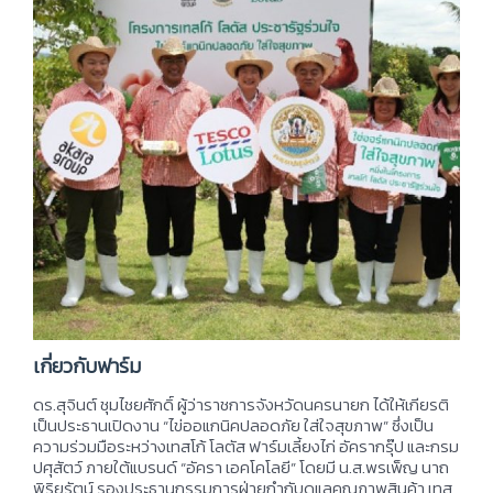
เกี่ยวกับฟาร์ม
ดร.สุจินต์ ชุมไชยศักดิ์ ผู้ว่าราชการจังหวัดนครนายก ได้ให้เกียรติ
เป็นประธานเปิดงาน “ไข่ออแกนิคปลอดภัย ใส่ใจสุขภาพ” ซึ่งเป็น
ความร่วมมือระหว่างเทสโก้ โลตัส ฟาร์มเลี้ยงไก่ อัครากรุ๊ป และกรม
ปศุสัตว์ ภายใต้แบรนด์ “อัครา เอคโคโลยี” โดยมี น.ส.พรเพ็ญ นาถ
พิริยรัตน์ รองประธานกรรมการฝ่ายกำกับดูแลคุณภาพสินค้า เทส